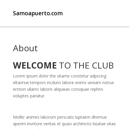
Samoapuerto.com
About
WELCOME
TO THE CLUB
Lorem ipsum dolor the sitame constetur adpscing
eltanrsw tempors incduns labore enims veniam nstrue
erction ullamc laboris aliquwas consquae rephns
voluptes pariatur.
Mollitr animes laborum perscatis luptaem dlremue
aperim invntore veritas et quasi architecto beatae vitae